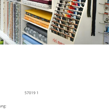
57019 1
ung: