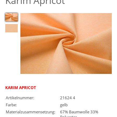
Karim Apricot
KARIM APRICOT
Artikelnummer:
21624 4
Farbe:
gelb
Materialzusammensetzung:
67% Baumwolle 33%
Polyester